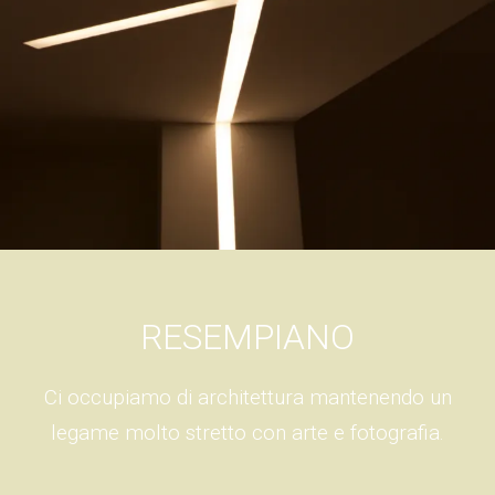
RESEMPIANO
Ci occupiamo di architettura mantenendo un
legame molto stretto con arte e fotografia.