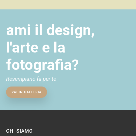
ami il design,
l'arte e la
fotografia?
Resempiano fa per te
VAI IN GALLERIA
CHI SIAMO