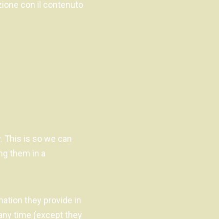
azione con il contenuto
. This is so we can
ng them in a
mation they provide in
t any time (except they