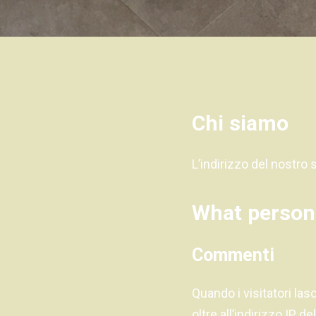
Chi siamo
L’indirizzo del nostro 
What persona
Commenti
Quando i visitatori la
oltre all’indirizzo IP d