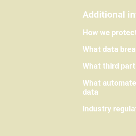
Additional i
How we protect
What data brea
What third par
What automated
data
Industry regul