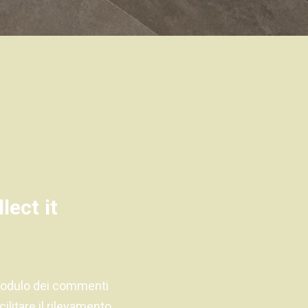
lect it
l modulo dei commenti
cilitare il rilevamento