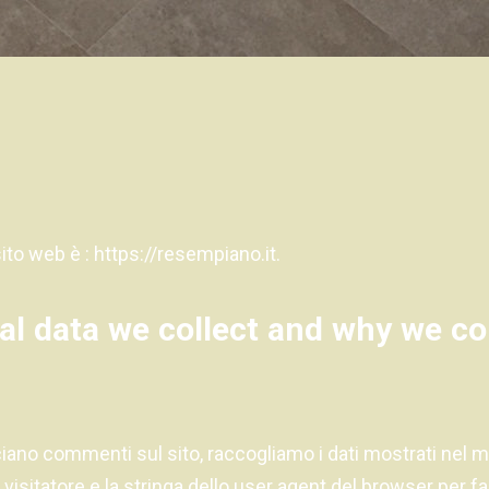
sito web è : https://resempiano.it.
l data we collect and why we col
sciano commenti sul sito, raccogliamo i dati mostrati ne
el visitatore e la stringa dello user agent del browser per fa