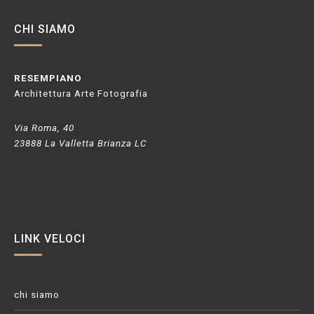
CHI SIAMO
RESEMPIANO
Architettura Arte Fotografia
Via Roma, 40
23888 La Valletta Brianza LC
LINK VELOCI
chi siamo