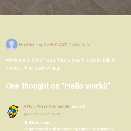
su
by
admin
on
Aprile 8, 2020
.
1 commento
Hello
world!
Welcome to WordPress. This is your first post. Edit or
delete it, then start writing!
One thought on “
Hello world!
”
A WordPress Commenter
ha detto:
Aprile 8, 2020 alle 7:10 pm
Hi, this is a comment.
To get started with moderating, editing, and deleting